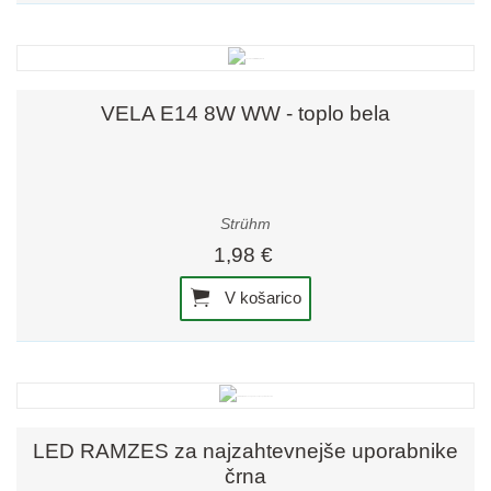
VELA E14 8W WW - toplo bela
Strühm
1,98 €
V košarico
LED RAMZES za najzahtevnejše uporabnike
črna