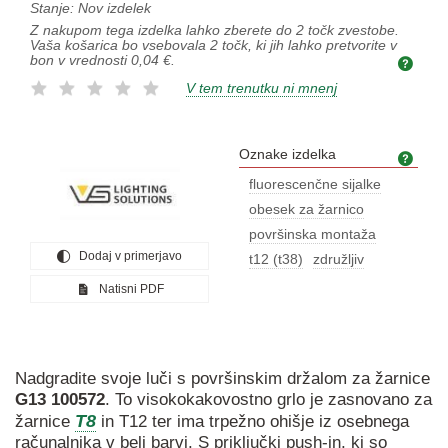
Stanje:
Nov izdelek
Z nakupom tega izdelka lahko zberete do
2
točk zvestobe.
Vaša košarica bo vsebovala
2
točk, ki jih lahko pretvorite v
bon v vrednosti
0,04 €
.
V tem trenutku ni mnenj
Oznake izdelka
Ozna
fluorescenčne sijalke
obesek za žarnico
površinska montaža
Dodaj v primerjavo
t12 (t38)
združljiv
Natisni PDF
Nadgradite svoje luči s površinskim držalom za žarnice
G13
100572
. To visokokakovostno grlo je zasnovano za
T8
žarnice
in T12 ter ima trpežno ohišje iz osebnega
računalnika v beli barvi. S priključki push-in, ki so