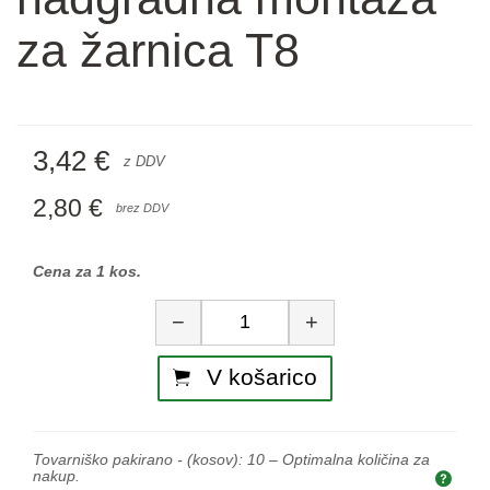
za žarnica T8
3,42 €
z DDV
2,80 €
brez DDV
Cena za 1 kos.
Količina
−
+
V košarico
Tovarniško pakirano - (kosov):
10
– Optimalna količina za
nakup.
Opti