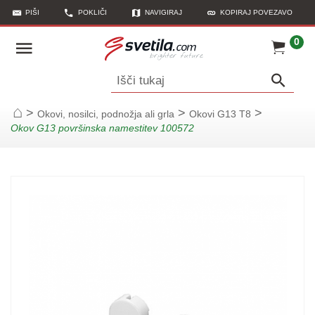
PIŠI
POKLIČI
NAVIGIRAJ
KOPIRAJ POVEZAVO
0
Išči tukaj
>
>
>
Okovi, nosilci, podnožja ali grla
Okovi G13 T8
Začetna stran
Okov G13 površinska namestitev 100572