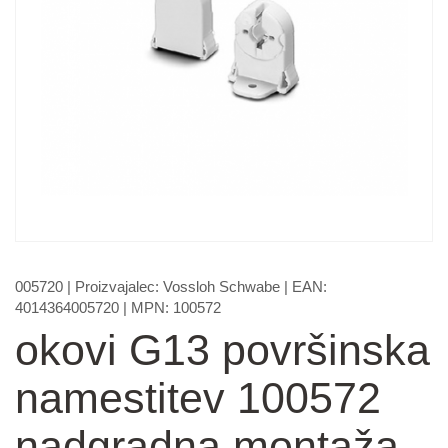
005720
| Proizvajalec:
Vossloh Schwabe
| EAN:
4014364005720
| MPN:
100572
okovi G13 površinska
namestitev 100572
nadgradna montaža