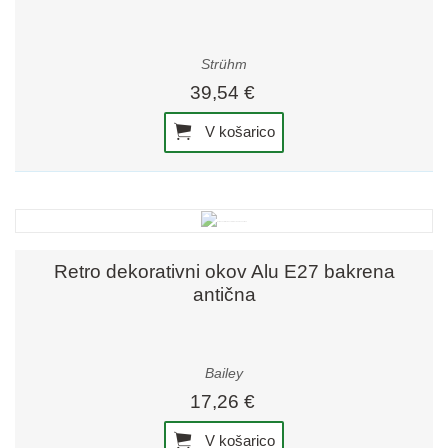
Strühm
39,54 €
V košarico
Retro dekorativni okov Alu E27 bakrena
antična
Bailey
17,26 €
V košarico