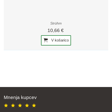
Strühm
10,66 €
V košarico
Mnenja kupcev