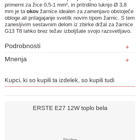
primerni za žice 0,5-1 mm², in pritrdilno luknjo Ø 3,8
mm je ta
okov
žarnice idealen za zamenjavo obstoječe
obloge ali prilagajanje svetilk novim tipom žarnic. S tem
zanesljivim sestavnim delom iz zbirke držal za žarnice
G13 T8 lahko brez težav izboljšate svojo razsvetljavo.
Podrobnosti
Mnenja
Kupci, ki so kupili ta izdelek, so kupili tudi
ERSTE E27 12W toplo bela
Strühm