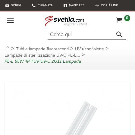
SCRIVI
CHIAMATA
NAVIGARE
COPIA LINK
0
Cerca qui
>
>
>
Tubi e lampade fluorescenti
UV ultraviolette
Casa
>
Lampade di sterilizzazione UV-C PL-L...
PL-L 55W 4P TUV UV-C 2G11 Lampada