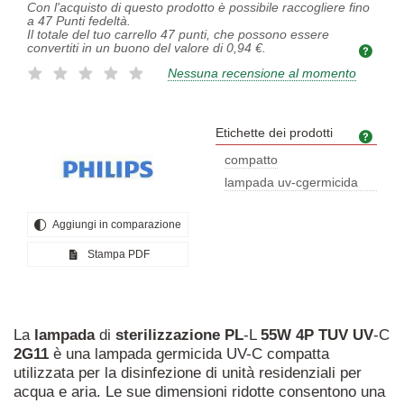
Con l'acquisto di questo prodotto è possibile raccogliere fino
a
47
Punti fedeltà.
Il totale del tuo carrello
47
punti, che possono essere
convertiti in un buono del valore di
0,94 €
.
Nessuna recensione al momento
Etichette dei prodotti
Etich
compatto
lampada uv-cgermicida
per la dis
Aggiungi in comparazione
Stampa PDF
La
lampada
di
sterilizzazione
PL
-L
55W
4P
TUV
UV
-C
2G11
è una lampada germicida UV-C compatta
utilizzata per la disinfezione di unità residenziali per
acqua e aria. Le sue dimensioni ridotte consentono una