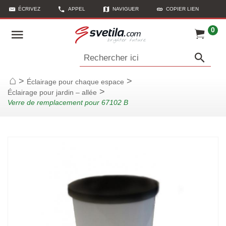
ÉCRIVEZ
APPEL
NAVIGUER
COPIER LIEN
0
Rechercher ici
>
>
Éclairage pour chaque espace
Page d'accueil
>
Éclairage pour jardin – allée
Verre de remplacement pour 67102 B