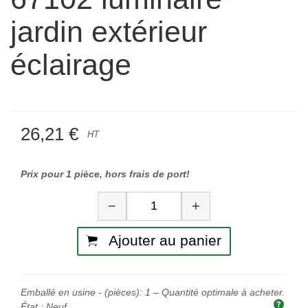
jardin extérieur
éclairage
26,21 €
HT
Prix pour 1 pièce, hors frais de port!
Quantité
−
+
Ajouter au panier
Emballé en usine - (pièces):
1
– Quantité optimale à acheter.
Quan
État :
Neuf