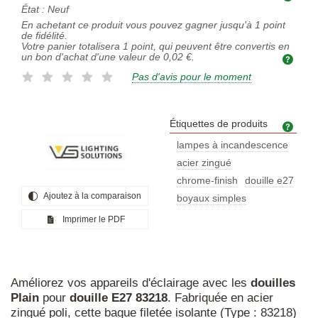
État :
Neuf
En achetant ce produit vous pouvez gagner jusqu'à
1
point
de fidélité.
Votre panier totalisera
1
point, qui peuvent être convertis en
un bon d'achat d'une valeur de
0,02 €
.
Pas d'avis pour le moment
Étiquettes de produits
Étiq
lampes à incandescence
acier zingué
chrome-finish
douille e27
Ajoutez à la comparaison
boyaux simples
Imprimer le PDF
Améliorez vos appareils d'éclairage avec les
douilles
Plain
pour
douille
E27
83218
. Fabriquée en acier
zingué poli, cette bague filetée isolante (Type : 83218)