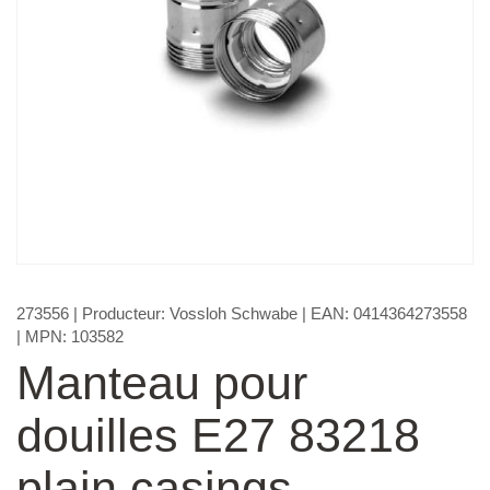
273556
| Producteur:
Vossloh Schwabe
| EAN:
0414364273558
| MPN:
103582
Manteau pour
douilles E27 83218
plain casings