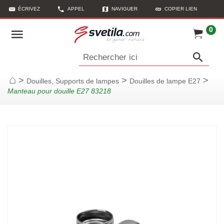
ÉCRIVEZ
APPEL
NAVIGUER
COPIER LIEN
0
Rechercher ici
>
>
>
Douilles, Supports de lampes
Douilles de lampe E27
Page d'accueil
Manteau pour douille E27 83218