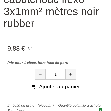
3x1mm² mètres noir
rubber
9,88 €
HT
Prix pour 1 pièce, hors frais de port!
Quantité
−
+
Ajouter au panier
Emballé en usine - (pièces):
7
– Quantité optimale à acheter.
Quan
État :
Neuf