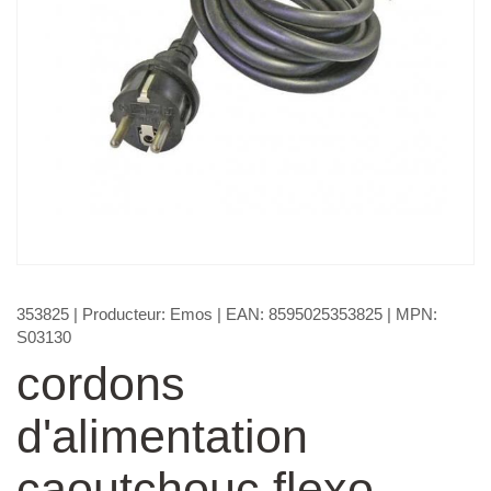
353825
| Producteur:
Emos
| EAN:
8595025353825
| MPN:
S03130
cordons
d'alimentation
caoutchouc flexo