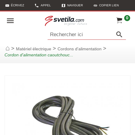
ÉCRIVEZ
APPEL
NAVIGUER
COPIER LIEN
0
Rechercher ici
>
>
>
Matériel électrique
Cordons d'alimentation
Page d'accueil
Cordon d'alimentation caoutchouc...