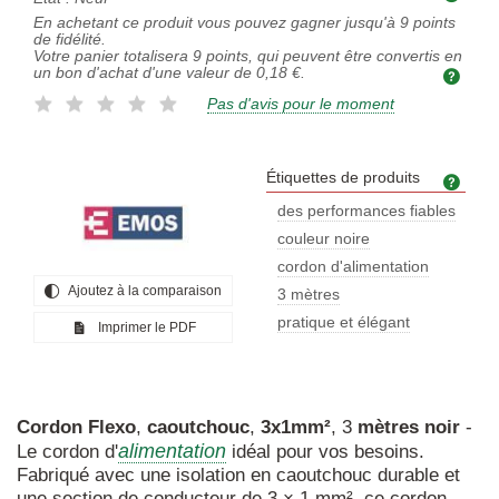
En achetant ce produit vous pouvez gagner jusqu'à
9
points
de fidélité.
Votre panier totalisera
9
points, qui peuvent être convertis en
un bon d'achat d'une valeur de
0,18 €
.
Pas d'avis pour le moment
Étiquettes de produits
Étiq
des performances fiables
couleur noire
cordon d'alimentation
Ajoutez à la comparaison
3 mètres
pratique et élégant
Imprimer le PDF
Cordon
Flexo
,
caoutchouc
,
3x1mm²
, 3
mètres
noir
-
alimentation
Le cordon d'
idéal pour vos besoins.
Fabriqué avec une isolation en caoutchouc durable et
une section de conducteur de 3 × 1 mm², ce cordon