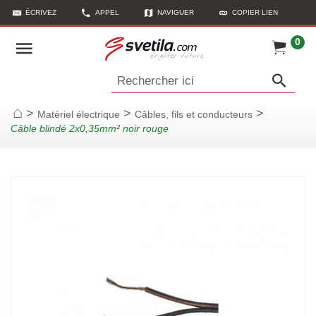
ÉCRIVEZ
APPEL
NAVIGUER
COPIER LIEN
0
Rechercher ici
>
>
>
Matériel électrique
Câbles, fils et conducteurs
Page d'accueil
Câble blindé 2x0,35mm² noir rouge