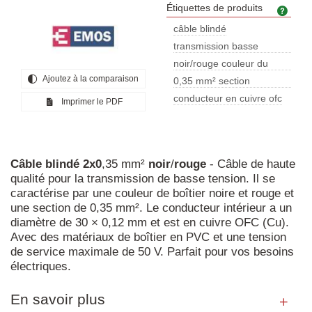
Étiquettes de produits
Étiq
câble blindé
transmission basse
tension
noir/rouge couleur du
Ajoutez à la comparaison
boîtier
0,35 mm² section
transversale
conducteur en cuivre ofc
Imprimer le PDF
Câble
blindé
2x0
,35 mm²
noir
/
rouge
- Câble de haute
qualité pour la transmission de basse tension. Il se
caractérise par une couleur de boîtier noire et rouge et
une section de 0,35 mm². Le conducteur intérieur a un
diamètre de 30 × 0,12 mm et est en cuivre OFC (Cu).
Avec des matériaux de boîtier en PVC et une tension
de service maximale de 50 V. Parfait pour vos besoins
électriques.
En savoir plus