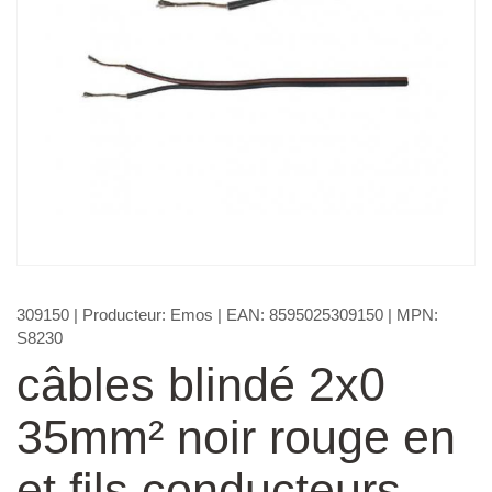
309150
| Producteur:
Emos
| EAN:
8595025309150
| MPN:
S8230
câbles blindé 2x0
35mm² noir rouge en
et fils conducteurs