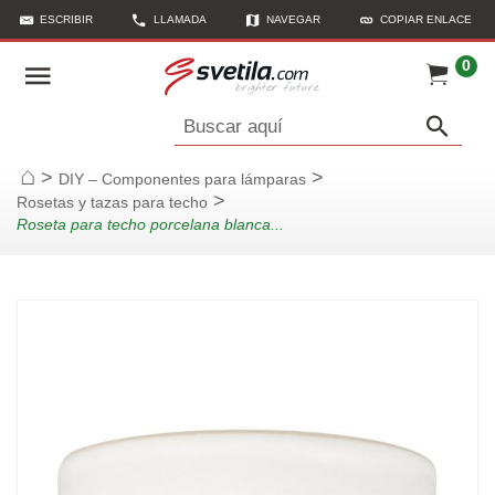
ESCRIBIR
LLAMADA
NAVEGAR
COPIAR ENLACE
0
Buscar aquí
>
>
DIY – Componentes para lámparas
Página de inicio
>
Rosetas y tazas para techo
Roseta para techo porcelana blanca...