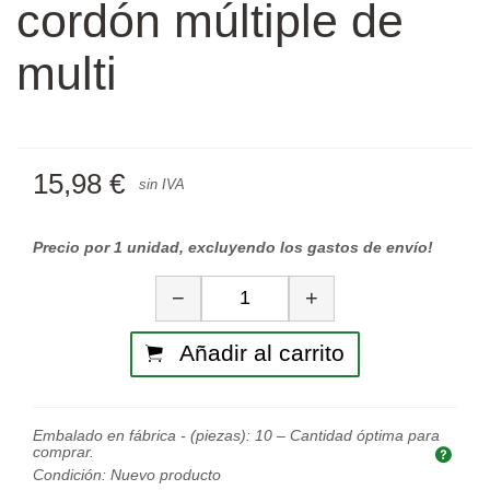
cordón múltiple de
multi
15,98 €
sin IVA
Precio por 1 unidad, excluyendo los gastos de envío!
Cantidad
−
+
Añadir al carrito
Embalado en fábrica - (piezas):
10
– Cantidad óptima para
comprar.
Cant
Condición:
Nuevo producto