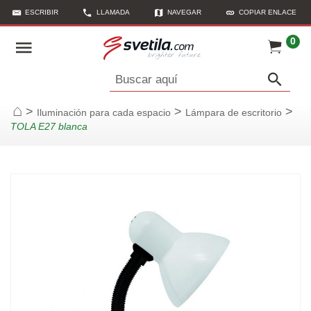
ESCRIBIR
LLAMADA
NAVEGAR
COPIAR ENLACE
0
Buscar aquí
>
>
>
Iluminación para cada espacio
Lámpara de escritorio
Página de inicio
TOLA E27 blanca