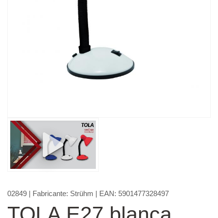
02849
| Fabricante:
Strühm
| EAN:
5901477328497
TOLA E27 blanca