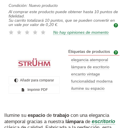
Condición:
Nuevo producto
Al comprar este producto puede obtener hasta
10
puntos de
fidelidad.
Su carrito totalizará
10
puntos, que se pueden convertir en
un vale por valor de
0,20 €
.
No hay opiniones de momento
Etiquetas de productos
Etiq
elegancia atemporal
lámpara de escritorio
encanto vintage
Añadir para comparar
funcionalidad moderna
ilumine su espacio
Imprimir PDF
Ilumine su
espacio
de
trabajo
con una elegancia
escritorio
atemporal gracias a nuestra
lámpara
de
clásica de calidad. Fabricada a la perfección, esta