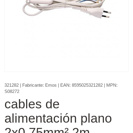
321282
| Fabricante:
Emos
| EAN:
8595025321282
| MPN:
S08272
cables de
alimentación plano
2x0 75mm² 2m