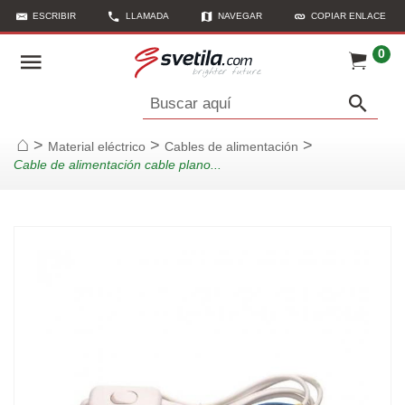
ESCRIBIR
LLAMADA
NAVEGAR
COPIAR ENLACE
0
Buscar aquí
>
>
>
Material eléctrico
Cables de alimentación
Página de inicio
Cable de alimentación cable plano...