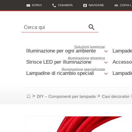
SCRIVI
CHIAMATA
NAVIGARE
COPIA L
Cerca qui
Soluzioni luminose
Illuminazione per ogni ambiente
Lampad
Illuminazione dinamica
Strisce LED per illuminazione
Accessor
Illuminazione specializzata
Lampadine di ricambio speciali
Lampadin
>
>
DIY – Componenti per lampade
Cavi decorativi
Casa