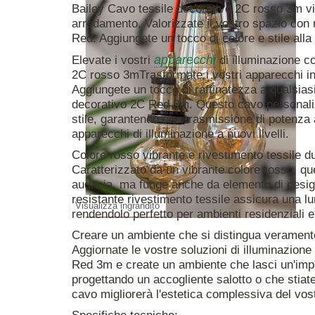
Bailey Cavo tessile decorativo 2C rosso 3m vib
arredamento. Valorizzate il vostro spazio con
Red. Aggiungete un tocco di colore e stile alla
apparecchi
Elevate i vostri
di illuminazione co
2C rosso 3mTrasformate i vostri apparecchi in 
Aggiungete un tocco di raffinatezza a qualsiasi
decorativo 2C Red 3m. Questo cavo personaliz
stile, garantendo una trasmissione di potenza 
apparecchi di illuminazione a nuovi livelli.
Colore rosso vibrante e rivestimento tessile d
Caratterizzato da un vibrante colore rosso, q
audacia, ma funge anche da elemento di design u
resistante rivestimento tessile assicura una lu
Visualizza ingrandito
rendendolo perfetto per ambienti residenziali 
Creare un ambiente che si distingua verament
Aggiornate le vostre soluzioni di illuminazione
Red 3m e create un ambiente che lasci un'impr
progettando un accogliente salotto o che stiat
cavo migliorerà l'estetica complessiva del vos