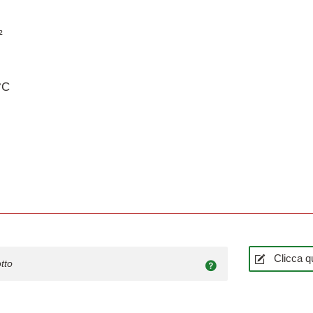
²
°C
Clicca qu
tto