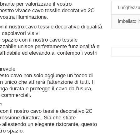
rante per valorizzare il vostro
Lunghezza
 nostro vivace cavo tessile decorativo 2C
 vostra illuminazione.
Imballato i
n il nostro cavo tessile decorativo di qualità
capolavori visivi
 spazio con il nostro cavo tessile
zabile unisce perfettamente funzionalità e
affidabile ed elevando al contempo i vostri
urevole
uesto cavo non solo aggiunge un tocco di
nico che attirerà l'attenzione di tutti. Il
nga durata e protegge il cavo dall'usura,
e commerciali.
e
 con il nostro cavo tessile decorativo 2C
essione duratura. Sia che stiate
e allestendo un elegante ristorante, questo
tro spazio.