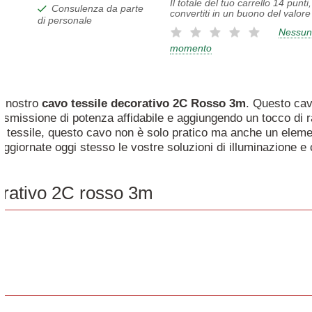
Il totale del tuo carrello
14
punti
Consulenza da parte
convertiti in un buono del valore
di personale
Nessun
momento
il nostro
cavo
tessile
decorativo
2C
Rosso
3m
. Questo cav
asmissione di potenza affidabile e aggiungendo un tocco di ra
to tessile, questo cavo non è solo pratico ma anche un eleme
 Aggiornate oggi stesso le vostre soluzioni di illuminazione 
orativo 2C rosso 3m