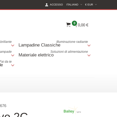
(CURRENT CURREN
ACCESSO
ITALIANO
€ EUR
0
|
0,00 €
brillante
Illuminazione radiante
Lampadine Classiche
 lampade
Soluzioni di alimentazione
Materiale elettrico
Fai da te
de
676
ivo 2C