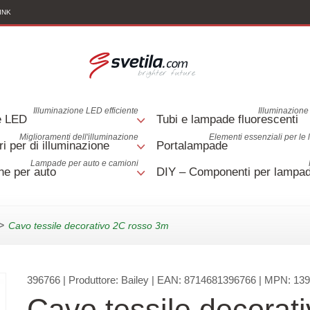
INK
Illuminazione LED efficiente
Illuminazione 
e LED
Tubi e lampade fluorescenti
Miglioramenti dell'illuminazione
Elementi essenziali per le
i per di illuminazione
Portalampade
Lampade per auto e camioni
e per auto
DIY – Componenti per lampa
>
Cavo tessile decorativo 2C rosso 3m
396766
| Produttore:
Bailey
| EAN:
8714681396766
| MPN:
139
Cavo tessile decorat