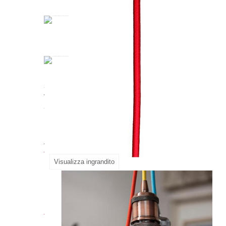
Elevate i vostri apparecchi di illuminazione con 
senza soluzione di continuità, garantendo una tr
vibrante
colore rosso e il resistente rivestimen
apparecchi di illuminazione in capolavori visivi.
Accessori per Cavo tessile dec
Visualizza ingrandito
Dettagli