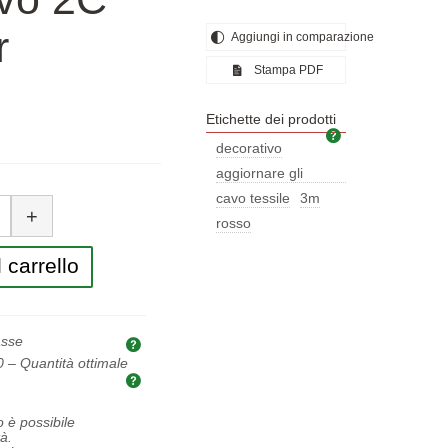
r
Aggiungi in comparazione
Stampa PDF
Etichette dei prodotti
Etichette dei pro
decorativo
aggiornare gli
tità
apparecchi
cavo tessile
3m
+
rosso
 carrello
asse
Spiegazione dei prezzi e delle tasse
0
– Quantità ottimale
Quantità ottimale da acquistare
o è possibile
à.