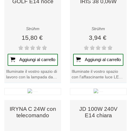
GOLF E14 noce
IRIS 38 0,06W
Strühm
Strühm
15,80 €
3,94 €
Aggiungi al carrello
Aggiungi al carrello
Illuminate il vostro spazio di
Illuminate il vostro spazio
lavoro con la lampada da
con l'affascinante luce LED
tavolo GOLF E14 in noce,
solare IRIS. Sperimentate
un pezzo forte della nostra...
un'atmosfera affascinante e
un...
IRYNA C 24W con
JD 100W 240V
telecomando
E14 chiara