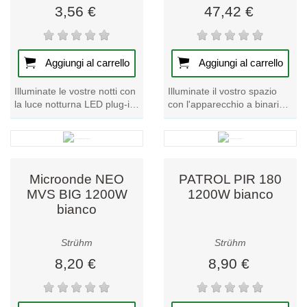
3,56 €
47,42 €
Aggiungi al carrello
Aggiungi al carrello
Illuminate le vostre notti con
Illuminate il vostro spazio
la luce notturna LED plug-in
con l'apparecchio a binario
MYS 0,5W in bianco. La luce
LUTER TRA 4xGU10 nero.
viene rilevata...
Questo esclusivo
apparecchio a binario...
Microonde NEO
PATROL PIR 180
MVS BIG 1200W
1200W bianco
bianco
Strühm
Strühm
8,20 €
8,90 €