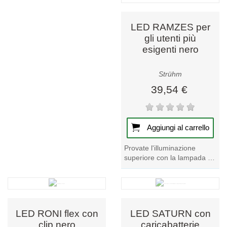
un...
ecologica che...
LED RAMZES per
gli utenti più
esigenti nero
Strühm
39,54 €
Aggiungi al carrello
Provate l'illuminazione
superiore con la lampada da
scrivania a LED nera
RAMZES, la scelta migliore
per gli utenti...
LED RONI flex con
LED SATURN con
clip nero
caricabatterie