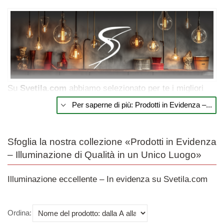
Su
Svetila
.
com
abbiamo selezionato per te i migliori
prodotti
per l’
illuminazione
. In questa categoria
Per saperne di più: Prodotti in Evidenza –...
troverai una gamma curata di articoli popolari e
affidabili che uniscono tecnologia moderna, efficienza
energetica e design senza tempo.
Sfoglia la nostra collezione «Prodotti in Evidenza
– Illuminazione di Qualità in un Unico Luogo»
Lampadine e luci LED per
un
’illuminazione
efficiente
Illuminazione eccellente – In evidenza su Svetila.com
La tecnologia LED è al centro dell’illuminazione
Utilizza questo menu a tendina per ordinare i prodotti nell
moderna. Nella nostra selezione troverai lampadine
Ordina: