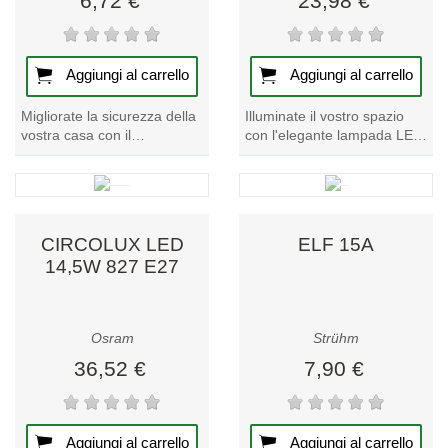
6,72 €
23,98 €
Aggiungi al carrello
Aggiungi al carrello
Migliorate la sicurezza della
Illuminate il vostro spazio
vostra casa con il
con l'elegante lampada LED
campanello senza fili
decorativa Globe.
NUTKA 3V L. Godetevi la
Emettendo un caldo bagliore
facilità di...
a 2500K, questa...
CIRCOLUX LED
ELF 15A
14,5W 827 E27
Osram
Strühm
36,52 €
7,90 €
Aggiungi al carrello
Aggiungi al carrello