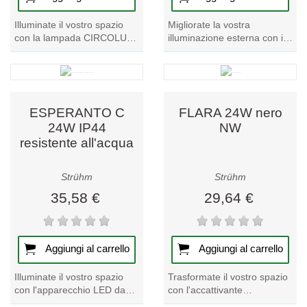
Illuminate il vostro spazio
Migliorate la vostra
con la lampada CIRCOLUX
illuminazione esterna con il
LED 14,5W 827 E27. Con
sensore crepuscolare e
questa elegante lampada a
luminoso ELF 15A. Provate
LED potrete...
l'illuminazione...
ESPERANTO C
FLARA 24W nero
24W IP44
NW
resistente all'acqua
Strühm
Strühm
35,58 €
29,64 €
Aggiungi al carrello
Aggiungi al carrello
Illuminate il vostro spazio
Trasformate il vostro spazio
con l'apparecchio LED da
con l'accattivante
soffitto ESPERANTO C 24W
apparecchio a soffitto a LED