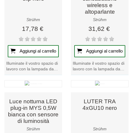
wireless e
altoparlante
Bluetooth portatile
Strühm
Strühm
17,78 €
31,62 €
Aggiungi al carrello
Aggiungi al carrello
Illuminate il vostro spazio di
Illuminate il vostro spazio di
lavoro con la lampada da
lavoro con la lampada da
tavolo a LED RONI Flex
tavolo a LED SATURN, una
Clip-On Black, un pezzo
lampada da tavolo che
forte della...
funge anche da...
Luce notturna LED
LUTER TRA
plug-in MYS 0,5W
4xGU10 nero
bianca con sensore
di luminosità
Strühm
Strühm