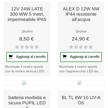
alimentatori e altri componenti per garantire
12V 24W LATE
ALEX D 12W NW
un’installazione sicura ed efficiente.
300 WW 5 metri,
IP44 resistente
impermeabile IP65
all'acqua
Perché scegliere i nostri prodotti in
evidenza
?
Strühm
Strühm
8,50 €
24,90 €
Marchi e produttori affidabili
Prodotti duraturi con garanzia
Consulenza esperta e supporto clienti
Aggiungi al carrello
Aggiungi al carrello
Ottimo rapporto qualità-prezzo
Illuminate il vostro spazio
Illuminate il vostro spazio
con la nostra striscia LED
con l'apparecchio LED da
La nostra selezione è pensata per soddisfare i più alti
12V 24W LATE 300 WW.
soffitto ALEX D 12W. Questo
Godetevi 5 metri di
apparecchio resistente
standard del settore. Che tu stia rinnovando
perfezione luminosa...
all'acqua...
l’illuminazione di casa, avviando un nuovo progetto o
cercando le migliori offerte, qui trovi ciò che fa per te.
batteria morbida e
BL TL 8W 10 UV-A
sicura PUPIL LED
G5
Aggiorniamo regolarmente questa categoria con nuovi