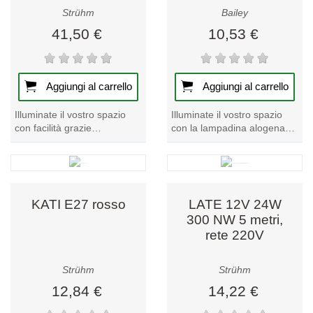
Strühm
Bailey
41,50 €
10,53 €
Aggiungi al carrello
Aggiungi al carrello
Illuminate il vostro spazio
Illuminate il vostro spazio
con facilità grazie
con la lampadina alogena
all'apparecchio LED da
JD 100W E14. Questa
soffitto IRYNA C 24W. Il
lampadina trasparente da
telecomando in...
240 V illumina...
KATI E27 rosso
LATE 12V 24W
300 NW 5 metri,
rete 220V
Strühm
Strühm
12,84 €
14,22 €