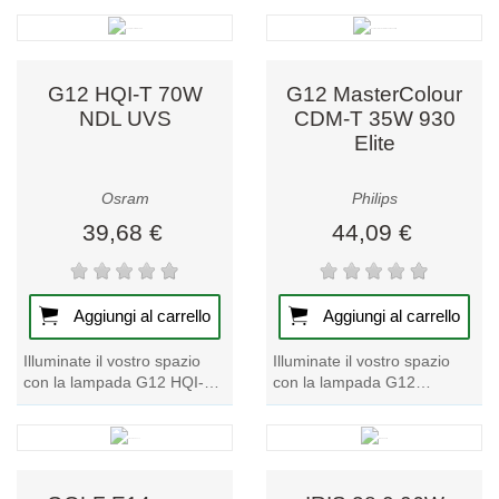
IP44 resistente all'acqua.
FLARA 24W nero NW.
Valorizzate...
Sperimentate...
G12 HQI-T 70W
G12 MasterColour
NDL UVS
CDM-T 35W 930
Elite
Osram
Philips
39,68 €
44,09 €
Aggiungi al carrello
Aggiungi al carrello
Illuminate il vostro spazio
Illuminate il vostro spazio
con la lampada G12 HQI-T
con la lampada G12
70W NDL UVS Single Pack,
MasterColour CDM-T 35W
una scelta di alto livello nella
930 Elite, una scelta di alto
nostra...
livello nella...