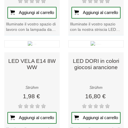
Aggiungi al carrello
Aggiungi al carrello
Illuminate il vostro spazio di
Illuminate il vostro spazio
lavoro con la lampada da
con la nostra striscia LED
tavolo KATI E27 in un vivace
LATE 12V 24W 300 NW.
colore rosso. Perfetta per
Trasformate qualsiasi
la...
ambiente con questa...
LED VELA E14 8W
LED DORI in colori
WW
giocosi arancione
Strühm
Strühm
1,98 €
16,80 €
Aggiungi al carrello
Aggiungi al carrello