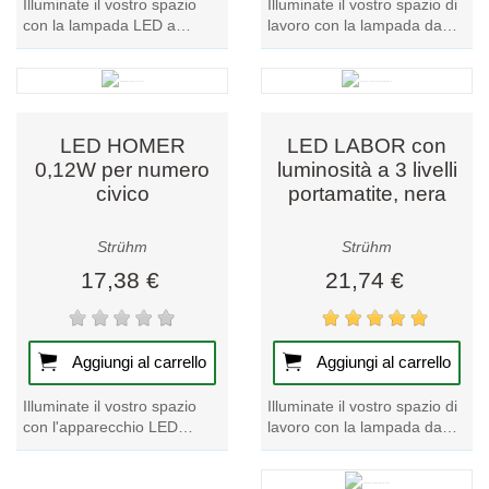
Illuminate il vostro spazio
Illuminate il vostro spazio di
con la lampada LED a
lavoro con la lampada da
candela classica VELA E14
tavolo a LED DORI in un
8W WW. Godetevi
giocoso colore arancione,
un'illuminazione calda ed...
un'aggiunta...
LED HOMER
LED LABOR con
0,12W per numero
luminosità a 3 livelli
civico
portamatite, nera
Strühm
Strühm
17,38 €
21,74 €
Aggiungi al carrello
Aggiungi al carrello
Illuminate il vostro spazio di
Illuminate il vostro spazio
lavoro con la lampada da
con l'apparecchio LED
tavolo LABOR LED, dotata
solare HOMER da 0,12 W.
di luminosità a 3 livelli e di
Provate una luce brillante ed