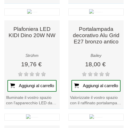
da soffitto nero PIANO DWL
PIR 800W bianco. Unità di
GU10. Elevate il vostro
controllo e sensore separati
arredamento...
per...
Plafoniera LED
Portalampada
KIDI Dino 20W NW
decorativo Alu Grid
E27 bronzo antico
Strühm
Bailey
19,76 €
18,00 €
Aggiungi al carrello
Aggiungi al carrello
Illuminate il vostro spazio
Valorizzate il vostro spazio
con l'apparecchio LED da
con il raffinato portalampada
soffitto KIDI Dino 20W NW.
decorativo Alu Grid E27 in
Migliorate l'ambiente con
bronzo antico. Elevate...
questa...