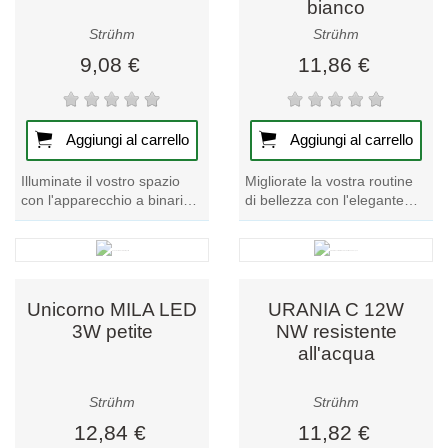
bianco
Strühm
Strühm
9,08 €
11,86 €
Aggiungi al carrello
Aggiungi al carrello
Illuminate il vostro spazio
Migliorate la vostra routine
con l'apparecchio a binario
di bellezza con l'elegante
PUZON TRA GU10 oro
specchio da tavolo a LED
bianco. Questo pezzo unico
PRINCESSA in bianco.
della nostra...
Illuminate il...
Unicorno MILA LED
URANIA C 12W
3W petite
NW resistente
all'acqua
Strühm
Strühm
12,84 €
11,82 €