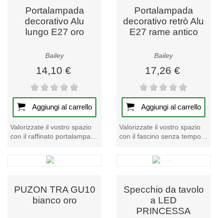
Portalampada
Portalampada
decorativo Alu
decorativo retrò Alu
lungo E27 oro
E27 rame antico
Bailey
Bailey
14,10 €
17,26 €
Aggiungi al carrello
Aggiungi al carrello
Valorizzate il vostro spazio
Valorizzate il vostro spazio
con il raffinato portalampada
con il fascino senza tempo
decorativo Alu Long E27
del nostro portalampada
nell'accattivante color oro....
decorativo Retro. Realizzato
in rame...
PUZON TRA GU10
Specchio da tavolo
bianco oro
a LED
PRINCESSA