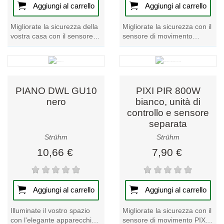
Aggiungi al carrello
Aggiungi al carrello
Migliorate la sicurezza della
Migliorate la sicurezza con il
vostra casa con il sensore di
sensore di movimento
movimento a microonde
PATROL PIR 180. Rileva i
NEO MVS. Rileva i
movimenti fino a 180 gradi,
movimenti senza...
perfetto per...
PIANO DWL GU10
PIXI PIR 800W
nero
bianco, unità di
controllo e sensore
separata
Strühm
Strühm
10,66 €
7,90 €
Aggiungi al carrello
Aggiungi al carrello
Illuminate il vostro spazio
Migliorate la sicurezza con il
con l'elegante apparecchio
sensore di movimento PIXI