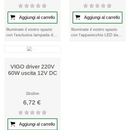
Aggiungi al carrello
Aggiungi al carrello
Illuminate il vostro spazio
Illuminate il vostro spazio
con l'esclusiva lampada da
con l'apparecchio LED da
tavolo Unicorno MILA LED
soffitto resistente all'acqua
3W petite. Perfetta per l'uso
URANIA C 12W NW.
sulla...
Valorizzate...
VIGO driver 220V
60W uscita 12V DC
Strühm
6,72 €
Aggiungi al carrello